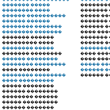
������� �����
�������
�������� ����
�������
������ ����������
����� �
������ ������
�������
�������� �������
������ 
�������� �������
���� ���
������� ������
�������
��������� ����
������ 
�������� �����
�������
������� ��������
���� ��
������ ��������
���� ���
�������� ��������
����� �
���� ��������
������ �
�������� ��������
������ 
���� ���������
����� ��������
������ ��������
�������� ������
����� ���������
������ �������