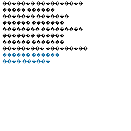
������� ����������
����� ������
������� �������
������ �������
�������� ���������
������� ������
������ �������
��������� ���������
������ ������
���� ������