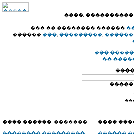
����. ����������
��� �� �������� ������
�
������
���
,
���������
,
������
��� �����
�� ����
����
�����
��
���� ������
, �������
���� ���
�������� ���������
������ 