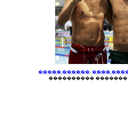
����� ������
,
���� ���
���������� ������� 4