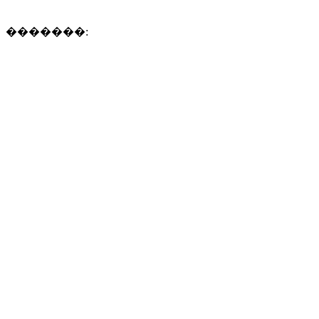
�������: