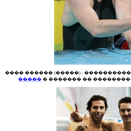
���� ������ (�����) - ���������
�����
� ������� �� ��������� 