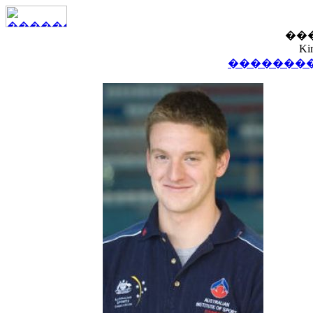
��
Ki
��������