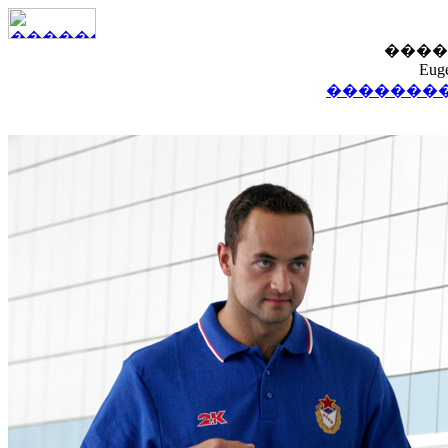
����
Euge
��������