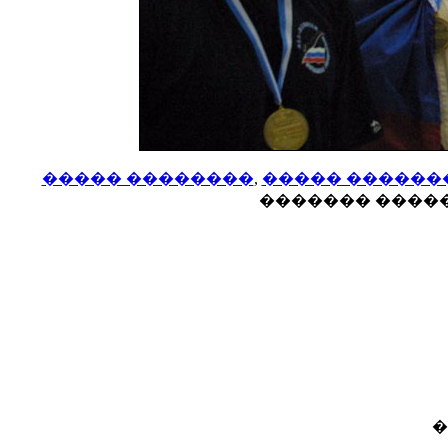
����� ��������
,
����� ������
������� �������
�