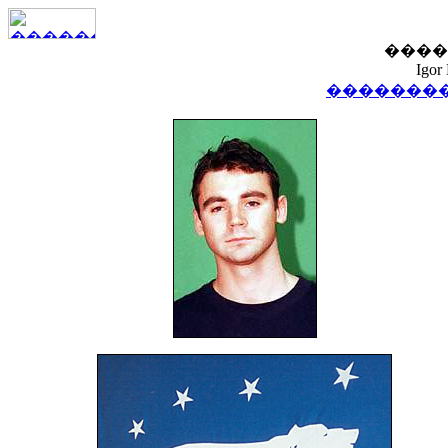
����
Igor
��������