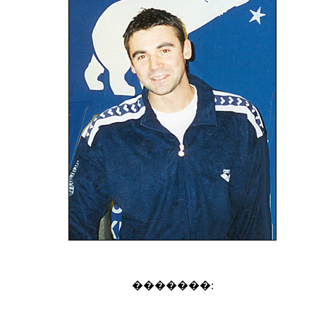
�������: