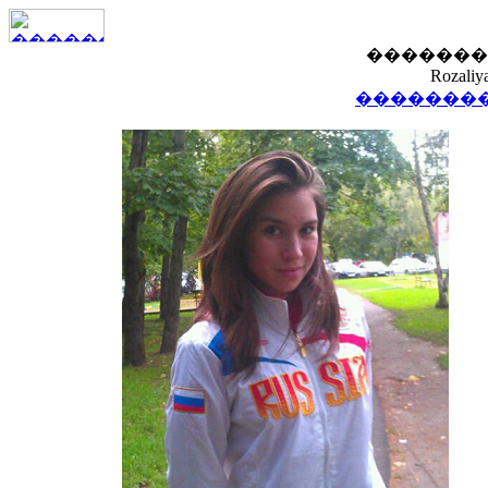
�������
Rozaliy
��������