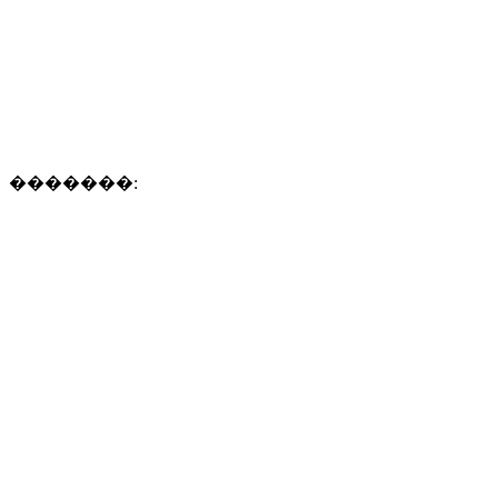
�������: