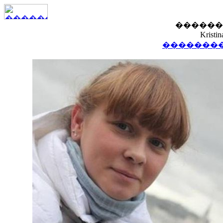
������
Kristi
��������