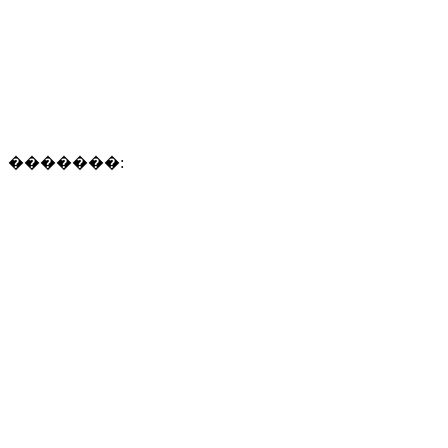
�������: