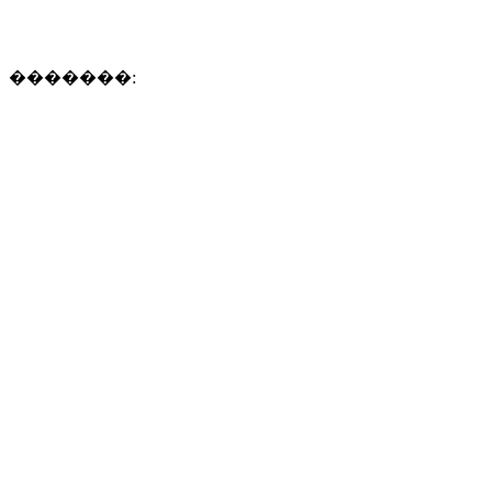
�������: