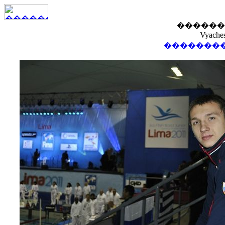
������
Vyaches
��������