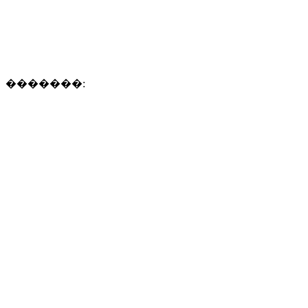
�������: