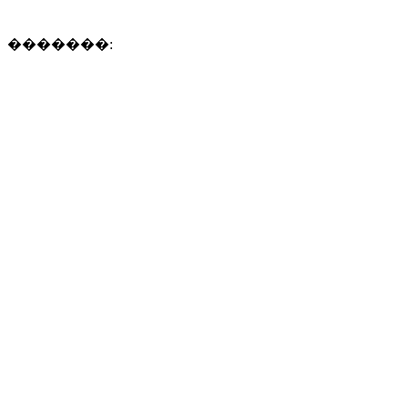
�������: