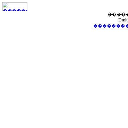
����
Dmit
��������