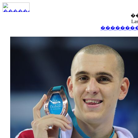
�
La
��������