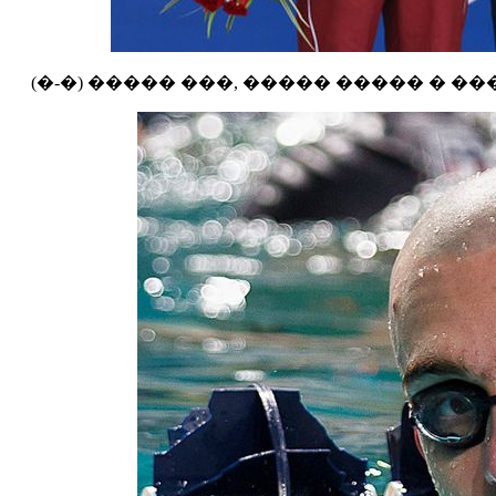
(�-�) ����� ���, ����� ����� � ��