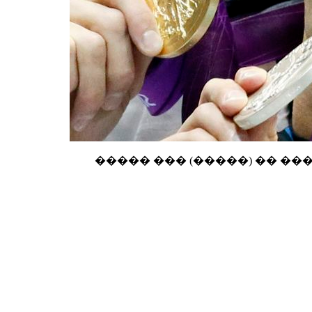
����� ��� (�����) �� ���