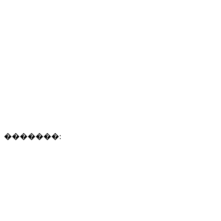
�������: