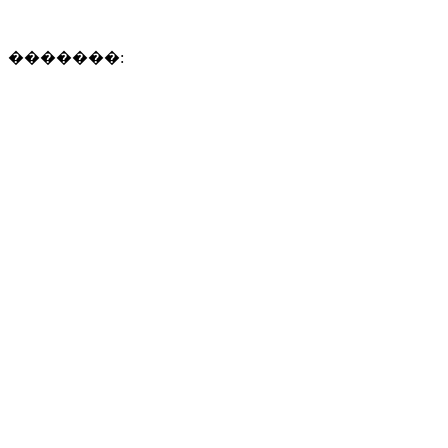
�������: