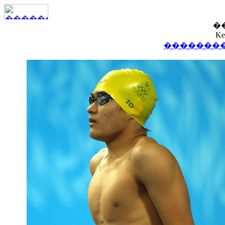
�
Ke
��������