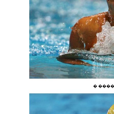
� ���