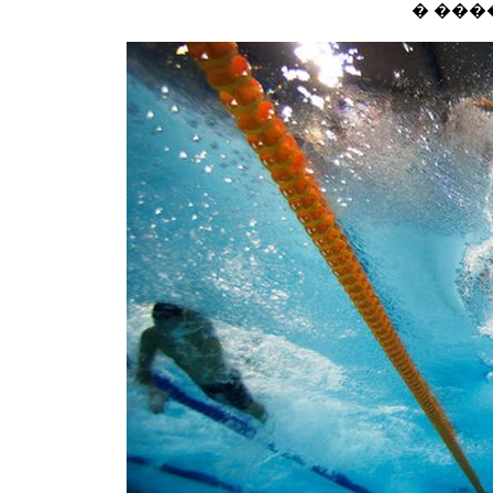
� ���