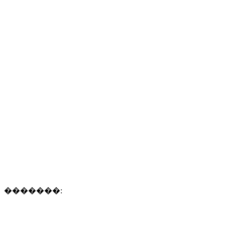
�������: