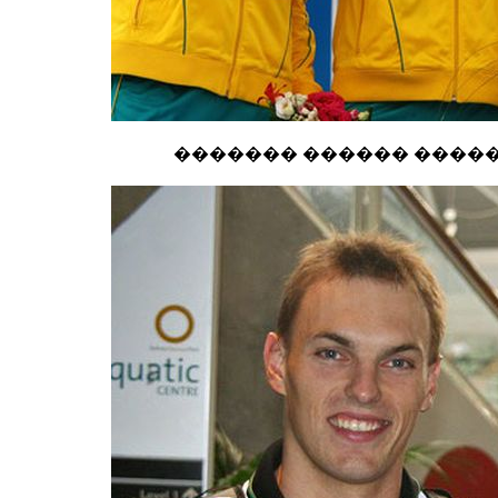
������� ������ �����