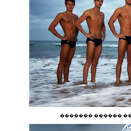
������� ������ ��