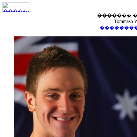
������� 
Tommaso W
��������