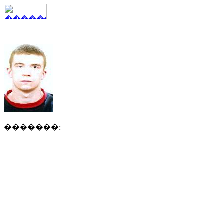
�������: