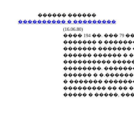
������ ������
���������� � ���������
(16.06.80)
���� 194 ��. ��� 79 ��
������� � ������
������� ������� 
������ ������ � �
���������� �����
��������. ������
������ � �.������
� ������� ������� �
��������� �� �� �
����� � �����, ��