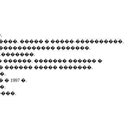
.
����. ����� � �����-����������.
������������ �������.
.�������.
 ������. ������� ������ �
� ������ ����� �������.
�.
 1997 �.
�.
����.