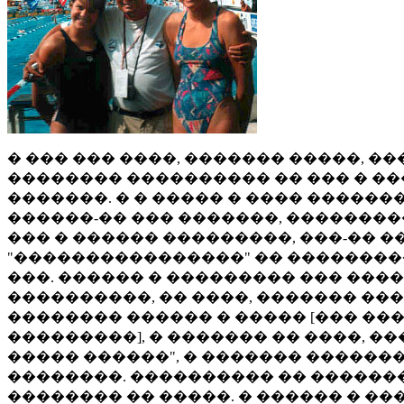
� ��� ��� ����, ������� �����, �
�������� ���������� �� ��� � ��
�������. � � ����� � ���� ������
������-�� ��� �������, ���������
��� � ������ ���������, ���-�� 
"����������������" �� ����������
���. ������ � ��������� ��� ���� 
����������, �� ����, ������� �
�������� ������ � ����� [��� ���
���������], � ������� �� ����, �
����� ������", � ������� �������
��������. ���������� �� �������
�������� �� �����. � ������ � ���