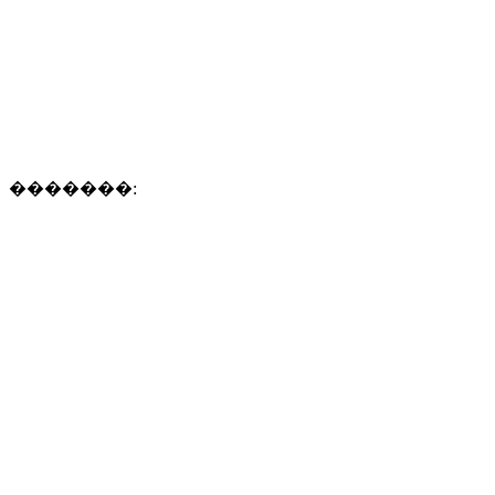
�������: