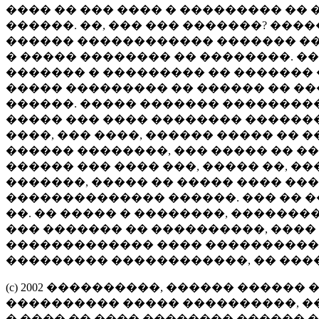
���� �� ��� ���� � ��������� �� 
������. ��, ��� ��� �������? ����
������ ������������ ������� �� 
� ����� �������� �� ��������. �
������� � ��������� �� ������� 
����� ��������� �� ������ �� ���
������. ����� ������� ��������� 
����� ��� ���� �������� �������
����, ��� ����, ������ ����� �� �
������ ��������, ��� ����� �� ��
������ ��� ���� ���, ����� ��, �
�������, ����� �� ����� ���� �
�������������� ������. ��� �� ��
��. �� ����� � ��������, ������
��� ������� �� ����������, ���� 
������������� ���� �����������
��������� ������������, �� ����
(c) 2002 ����������, ������ ������
���������� ����� ����������, �
� ���� �� ���� �������� ������