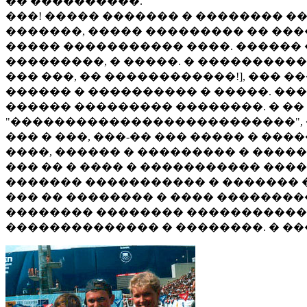
�� ����������.
���! ����� ������� � �������� �
�������, ����� ��������� �� ���
����� ����������� ����. ������
���������, � �����. � ����������
��� ���, �� ������������!], ��� 
������ � ���������� � �����. ���
������ ��������� ��������. � ��
"��������������������������", 
��� � ���, ���-�� ��� ����� � ���
����, ������ � ��������� � ����
��� �� � ���� � ����������� ����
������� ����������� � ������� �
��� �� �������� � ���� ��������
�������� �������� �����������!
�������������� � ��������. � ����