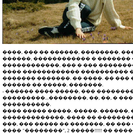
����, ��� �� ������, ��������, ��
������, ������������ � ������� 
������������, ��� � ��� �������
���� ������������ ���������� � 
������� �������. �� ����. �� ���
������ �� �����. �������.
- ������ ���� �����, ��� ������
���������...��������, ��, ��, � ��
����������.
���� ����� �����. �����. ������,
�������������, ���� �� ��������
���, ��� ����� �� �������, �� ���
���� "��������", 2 �����!!!!! �� �