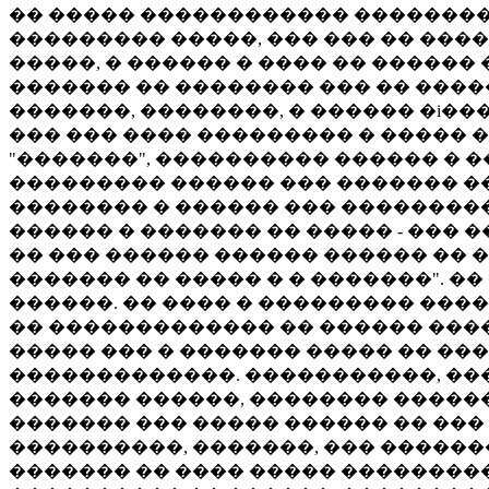
�� ����� ������������ ���������
��������� �����, ��� ��� �� ���
�����, � ������ � ���� �� ������
������� �� �������� ��� �� ����
�������, ��������, � ������ �i���
��� ��� ���� ��������� � ����� �
"�������", ���������� ������ � 
��������� ������ ��� ������� ��
�������� � ������ ��� ���������
������ � ������� �� ����� - ��� 
�� ��� ������ ������ ������ �� ��
������� �� ����� � � �������". �
������. �� ���� � ��������� ����
�� ������������� �� ������ ����
����� ��� � ������� ����� �� ���
�������������. �����������, ���
������� ������, �������� �����
������� ��� ����� ������ �� ��� 
����������, �������, ��� ������
������� �� ���� ����� ���������