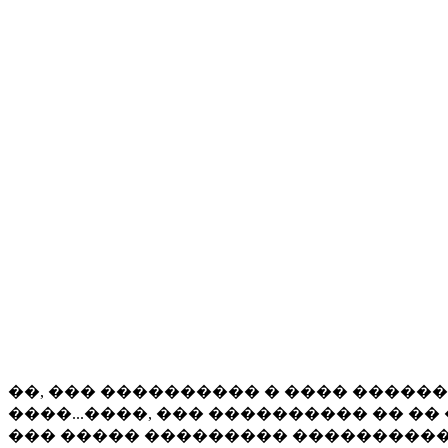
��, ��� ���������� � ���� �������
����...����, ��� ���������� �� �
��� ����� ��������� �����������