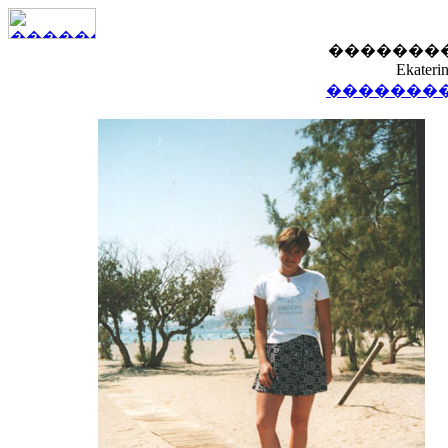
�������
Ekateri
��������