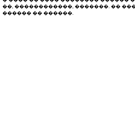
��, ������������, �������. �� �
������ �� ������.