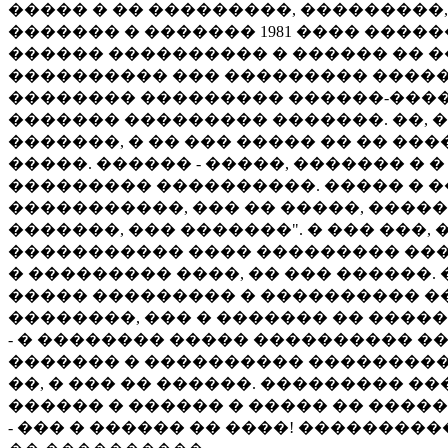
����� � �� ���������, ���������, 
������� � ������� 1981 ���� ����
������ ���������� � ������ �� �
���������� ��� ��������� ������
�������� ��������� ������-����
������� ��������� �������. ��, 
�������, � �� ��� ����� �� �� �
�����. ������ - �����, ������� �
��������� ����������. ����� � ��
�����������, ��� �� �����, ����
�������, ��� �������". � ��� ���,
����������� ���� ��������� ��� 
� ��������� ����, �� ��� ������.
����� ��������� � ���������� �
��������, ��� � ������� �� ����
- � �������� ����� ���������� �
������� � ���������� ���������
��, � ��� �� ������. ��������� �
������ � ������ � ����� �� �����
- ��� � ������ �� ����! �������