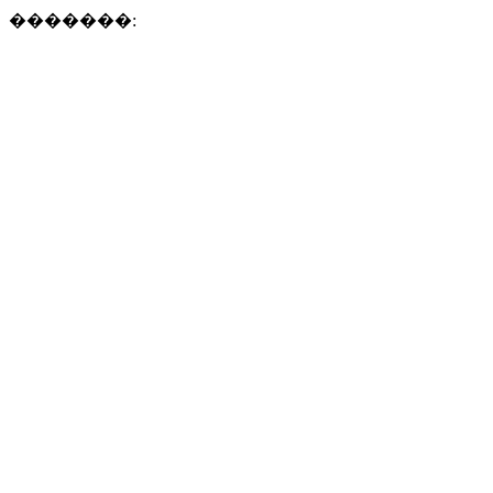
�������: