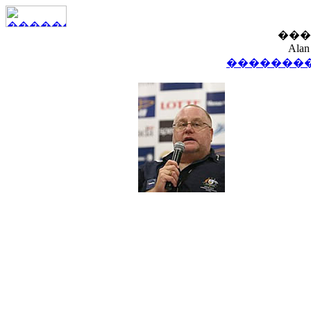
���
Alan
��������