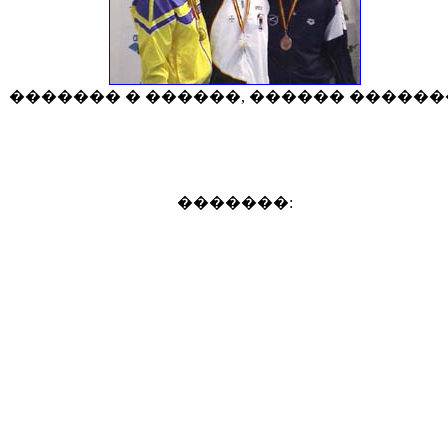
������� � ������, ������ ������
�������: