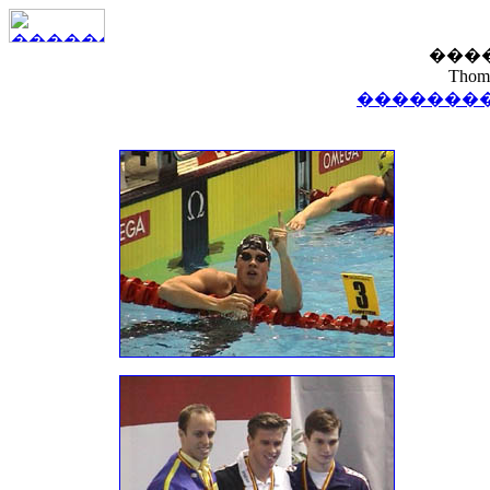
���
Thoma
��������