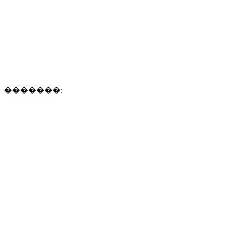
�������: