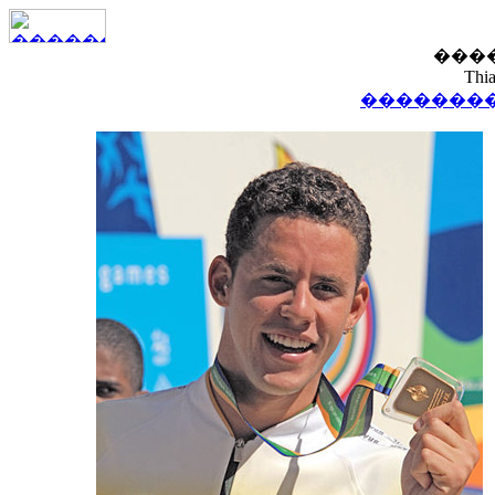
���
Thia
��������