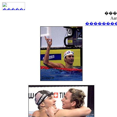
���
Aar
��������