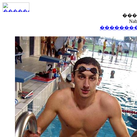
���
Nab
��������