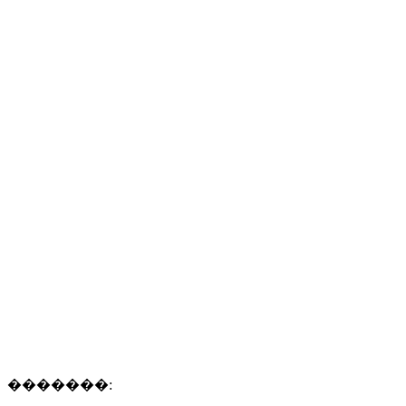
�������: