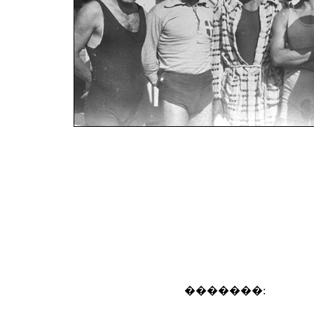
�������: