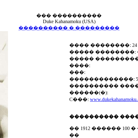
��� ����������
Duke Kahanamoku (USA)
���������� � ���������
���� ��������: 24
����� ��������: 
����� ���������
����:
���:
�������������: 50,1
���������� ����
������(�):
C���:
www.dukekahanamoku
���������� ���
�� 1912 ������ 100 
��