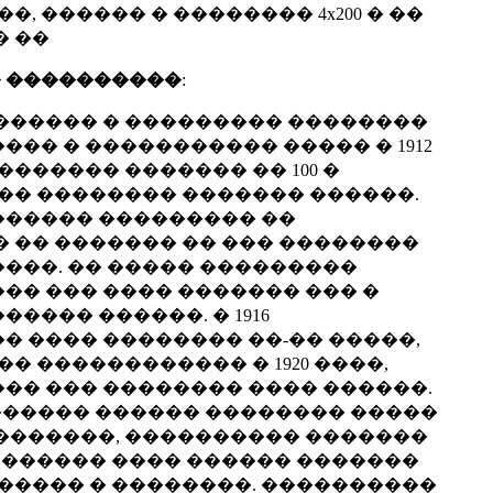
� ��, ������ � �������� 4x200 � ��
 � ��
 ����������
:
������ � ��������� ��������
�� � ����������� ����� � 1912
������� ������� �� 100 �
 �� �������� ������� ������.
 ������ ��������� ��
� �� ������� �� ��� ��������
���. �� ����� ���������
�� ��� ���� ������� ��� �
������ ������. � 1916
� ���� �������� ��-�� �����,
� ������������ � 1920 ����,
�� ��� �������� ���� ������.
������� ������ �������� �����
�������, ���������� �������
 ������� ���� ������ �������
������ � ��������. ����������