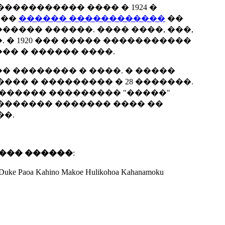
���������� ���� � 1924 �
���
������ ������������
��
������ ������. ���� ����, ���,
 � 1920 ��� ����� �����������
�� � ������ ����.
� �������� � ����. � �����
��� � ��������� � 28 �������.
������� ��������� "�����"
������� ������� ���� ��
��.
 ��� ������
:
oa Kahino Makoe Hulikohoa Kahanamoku