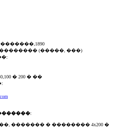
 �������,1890
�������� (�����, ���)
�:
00 � 200 � ��
:
.com
�������
:
� ��, ������� � �������� 4x200 �