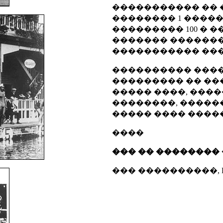
����������� �� �
�������� 1 ����
��������� 100 � �
������� �������.
����������� ���
���������� ����
��������� �� ���
����� ����, ���
��������, �����
����� ���� ����
����
��� �� ��������
��� ����������, Duke Pa