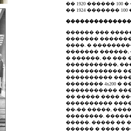
�� 1920 ������ 100 
�� 1924 ������� 100
��������������
������ ��� ����
������� ��������
����. � ��������
������� ������,
� ������, �� ���
�����������, ��
������������ ��
���������� ����
�������� 4x200 � �
����������� ���
�� ����� ���� ���
���������� ����
��-�� �����, ��
��������. �����
�����. ����� ��
������ � ���� �