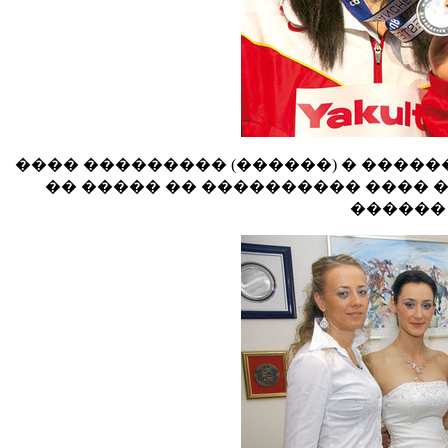
���� ��������� (������) � �����
�� ����� �� ���������� ���� �
������