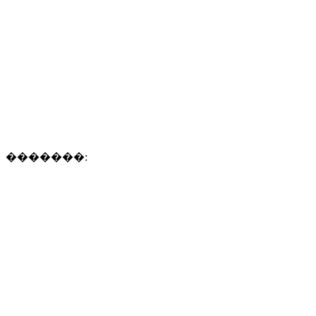
�������: