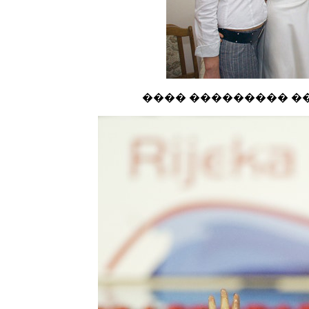
���� ��������� ��