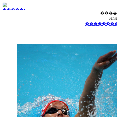
����
Sanj
��������