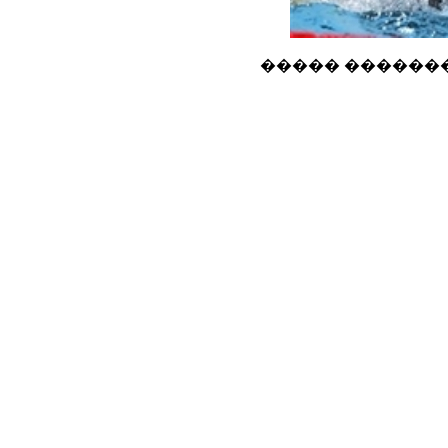
����� ������