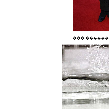
��� �������