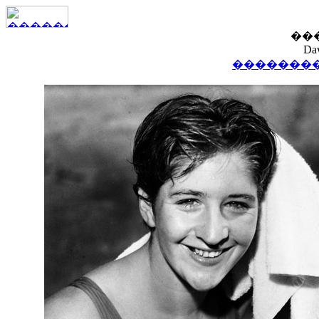
��
Da
��������