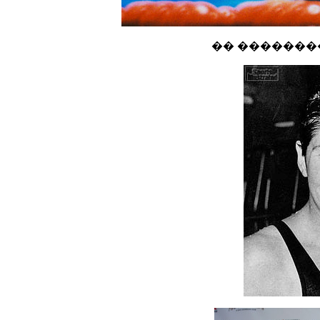
�� ��������