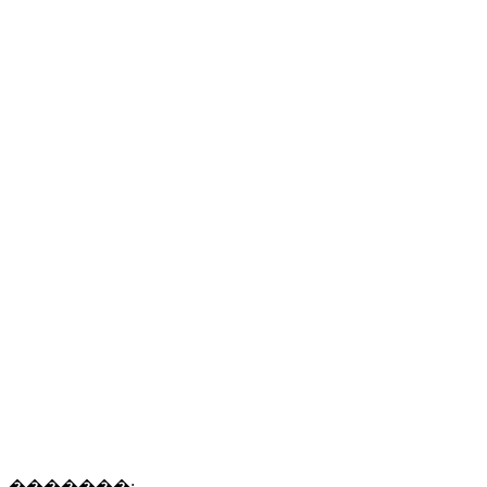
�������: