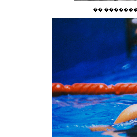
�� ��������