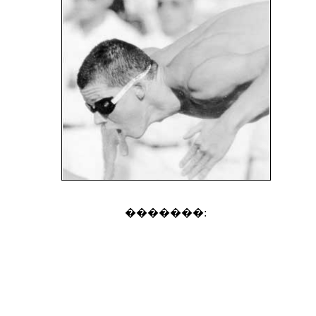
�������: