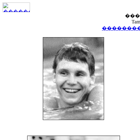
���
Tam
��������