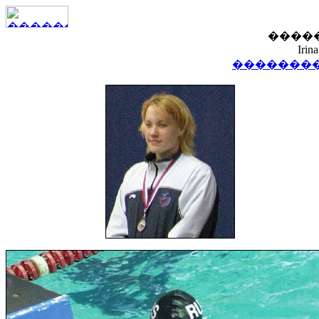
����
Irin
��������