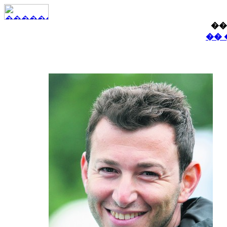
��
�� 