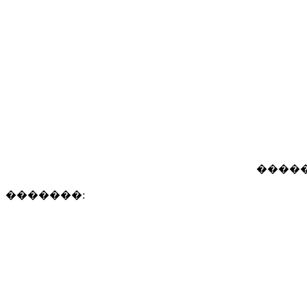
����� 
�������: