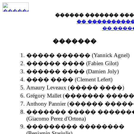
������ ������� ���
�� �����������
�� ����
�������
����� ������ (Yannick Agnel)
������ ���� (Fabien Gilot)
������ ���� (Damien Joly)
���� ���� (Clement Lefert)
Amaury Leveaux (����� ����)
Grégory Mallet (������� �����
Anthony Pannier (������ �����
������� ����� ������
(Giacomo Perez d'Ortona)
��������� ��������
(Benjamin Stasiulis)