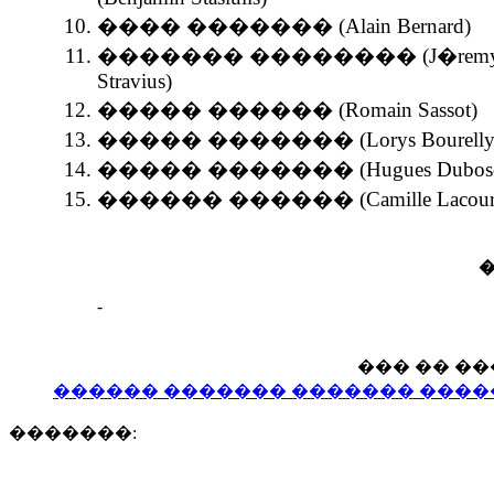
���� ������� (Alain Bernard)
������� �������� (J�rem
Stravius)
����� ������ (Romain Sassot)
����� ������� (Lorys Bourelly
����� ������� (Hugues Dubosc
������ ������ (Camille Lacour
-
��� �� �
������ ������� ������� �����
�������: