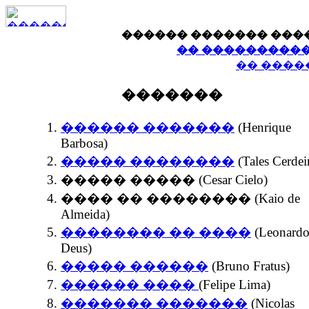
������ ������� ���
�� �����������
�� ����
�������
������ �������
(Henrique
Barbosa)
����� ��������
(Tales Cerdei
����� ����� (Cesar Cielo)
���� �� �������� (Kaio de
Almeida)
�������� �� ����
(Leonardo
Deus)
����� ������
(Bruno Fratus)
������ ����
(Felipe Lima)
������� �������
(Nicolas