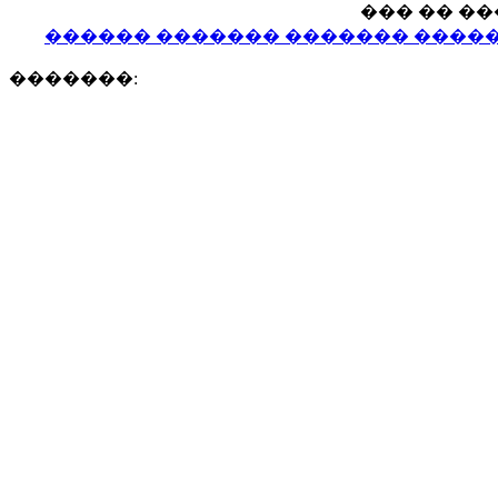
��� �� �
������ ������� ������� ������
�������: