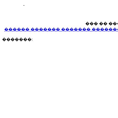
-
��� �� �
������ ������� ������� �������
�������: