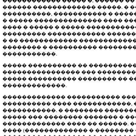
������������ ����� �, ������ �� 
������ ������������� �����. � 
����������, ����������� � ����
� ����� �������������� ���� ���
���� � ����� � ����� ���������
��������� ������������ �������
� �� ������������ ������������
�������� � ���������� ��������
�����������.
����� ���������� �� ����������
���������������� ��� ��������
����� ���������� �������� �� �
�������������.
������������� ����������� ���
���������� ���� ������������, 
�����������. � �������� ������
����� ��� �������� ������� � �
������������� ���� �� ������. 
���� (������������� � �������� 