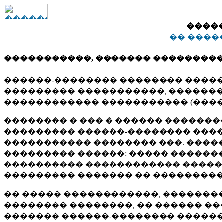
����
�� ����
�����������, ������� ��������
������-�������� �������� ����
��������� �����������, ������
������������ ����������� (����
�������� � ��� � ������ ������
��������� ������-�������� ���
����������� �������� ���. ����
��������� ������: ����� �������
���������� ������������ �����
��������� ������� �� ���������
�� ����� ������������, ��������
�������� ��������, �� ������ �
������� ������-�������� �������� 