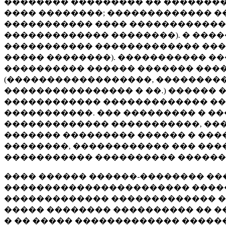
�������� ��������� �� ��������
���� ��������; ������������� 
����������� ���� ������������
������������� ��������). � ���
����������� ������������� ����
����� ��������). ����������� �
���������� ������ ������� ���
(������������������, ��������
���������������� � ��.) ������
������������ ������������� ��
�����������. ��� ��������� � �
������������� �����������, ���
������� ��������� ������ � ����
��������, ������������ ��� ����
����������� ���������� �������
���� ������ ������-�������� ��
����������������������� �����
������������� ������������� �
����� �������� ���������� �� �
� �� ����� ������������� �����