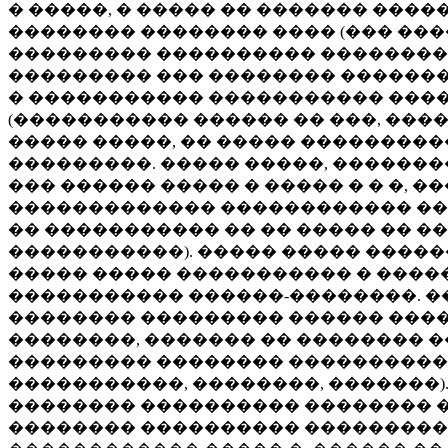
� �����, � ����� �� ������� ���
�������� �������� ���� (��� ���
��������� ���������� ���������
��������� ��� �������� ������� 
� ����������� ����������� ����
(����������� ������ �� ���, ���
����� �����, �� ����� ���������
���������. ����� �����, ������
��� ������ ����� � ����� � � �, 
������������� ������������ ���
�� ����������� �� �� ����� �� �
�����������). ����� ����� �����
����� ����� ����������� � ����
����������� ������-��������. �
�������� ��������� ������ ���
��������, ������� �� �������� �
��������� �������� ����������
�����������, ��������, �������)
�������� ���������� �������� 
�������� ���������� ���������