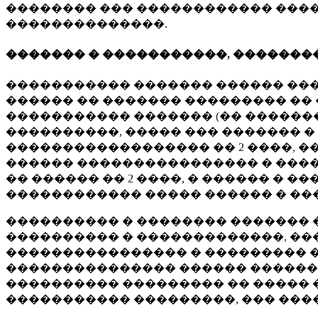
�������� ��� ������������ ����
��������������.
������� � �����������, �������
����������� ������� ������ ��
������ �� ������� ��������� �� 
����������� ������� (�� �����
����������, ����� ��� ������� �
������������������ �� 2 ����, �
������ ���������������� � �����
�� ������ �� 2 ����, � ������ � 
������������ ����� ������ � ��
���������� � �������� ������� 
���������� � �������������, �
���������������� � ��������� �
��������������� ������ ������
���������� ��������� �� �����
����������� ���������, ��� ����