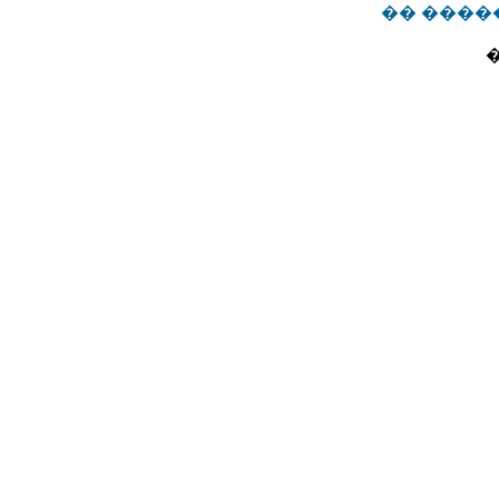
�� ����
�