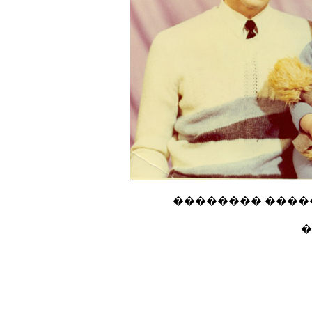
�������� �����
�