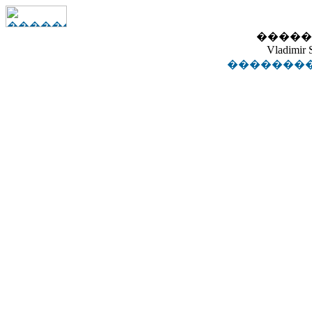
�����
Vladimir
��������